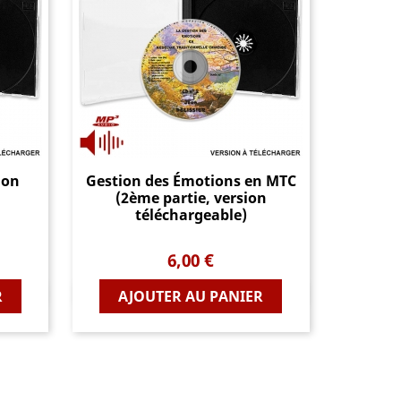
ion
Gestion des Émotions en MTC
(2ème partie, version
téléchargeable)
Prix
6,00 €
Aperçu rapide
R
AJOUTER AU PANIER
