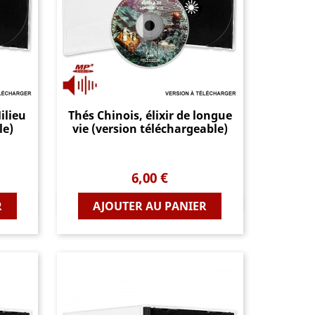
ilieu
Thés Chinois, élixir de longue
le)
vie (version téléchargeable)
Prix
6,00 €
Aperçu rapide
R
AJOUTER AU PANIER
