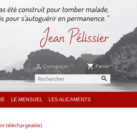
shopping_cart

Panier
Connexion

IE
LE MENSUEL
LES ALICAMENTS
on téléchargeable)