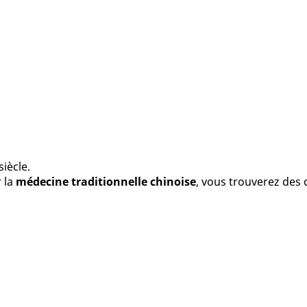
iècle.
 la
médecine traditionnelle chinoise
, vous trouverez des