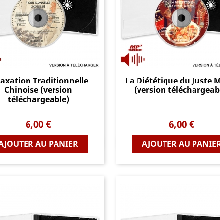
laxation Traditionnelle
La Diététique du Juste M
Chinoise (version
(version téléchargeab
téléchargeable)
Prix
Prix
6,00 €
6,00 €
Aperçu rapide
Aperçu rapide
AJOUTER AU PANIER
AJOUTER AU PANIE

