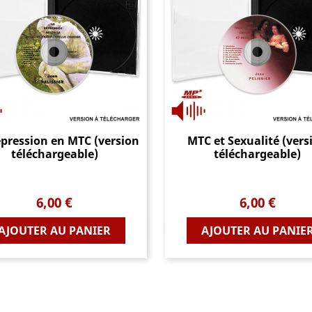
pression en MTC (version
MTC et Sexualité (vers
téléchargeable)
téléchargeable)
Prix
Prix
6,00 €
6,00 €
Aperçu rapide
Aperçu rapide
AJOUTER AU PANIER
AJOUTER AU PANIE

