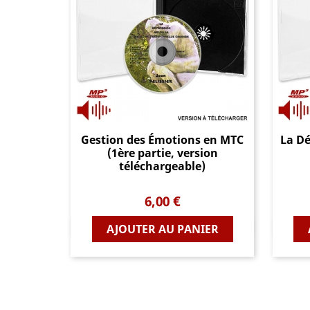
Gestion des Émotions en MTC
La Dé
(1ère partie, version
téléchargeable)
Prix
6,00 €
Aperçu rapide
AJOUTER AU PANIER
