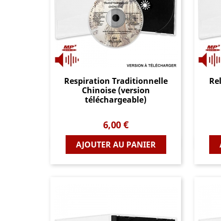
Respiration Traditionnelle
Re
Chinoise (version
téléchargeable)
Prix
6,00 €
Aperçu rapide
AJOUTER AU PANIER
