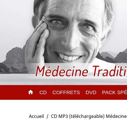
home
CD
COFFRETS
DVD
PACK SPÉ
Accueil
CD MP3 (téléchargeable) Médecine 