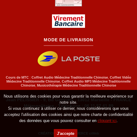
MODE DE LIVRAISON
Cours de MTC
:
Coffret Audio Médecine Traditionnelle Chinoise
,
Coffret Vidéo
Médecine Traditionnelle Chinoise
,
Coffret Audio MP3 Médecine Traditionnelle
Chinoise
,
Musicothérapie Médecine Traditionnelle Chinoise
Nous utilisons des cookies pour vous garantir la meilleure expérience sur
Jean PÉLISSIER - 9, Bd Garoutte - 13012 Marseille - FRANCE
notre site.
Métropolitaine - Téléphone : 06 11 57 41 89
Si vous continuez à utiliser ce dernier, nous considérerons que vous
acceptez l'utilisation des cookies ainsi que notre charte de confidentialité
Copyright © 2026 Jean Pélissier. Tous droits réservés.
des données que vous pouvez consulter en
cliquant ici
.
J'accepte
CRÉATION SITE E-COMMERCE
crWeb