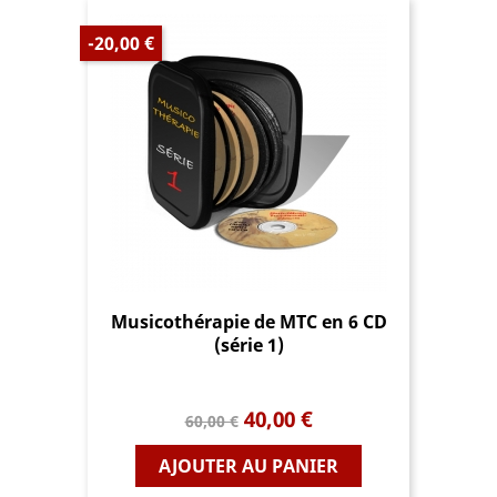
-20,00 €
Musicothérapie de MTC en 6 CD
(série 1)
Prix
Prix
40,00 €
60,00 €
de
base
AJOUTER AU PANIER